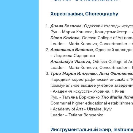
Хореография, Choreography
Диана Козлова,
Одесский колледж искусс
Рук. - Мария Коннова, Концертмейстер –
Diana Kozlova,
Odessa College of Art nam
Leader – Maria Konnova, Concertmaster –
Анастасия Власова
, Одесский колледж 
– Людмила Сидоренко
Anastasiya Vlasova,
Odessa College of Ar
Leader – Maria Konnova, Concertmaster – 
Трио Мария Ильченко, Анна Филоненк
Народный хореографический ансамбль 
Коммунальное высшее учебное заведение
«Академия искусств» Украина, г. Киев
Рук. - Татьяна Борисенко
Trio Mariia Ilc
Communal higher educational establishment
«Academy of Arts» Ukraine, Kyiv
Leader – Tetiana Borysenko
Инструментальный жанр, Instrumen