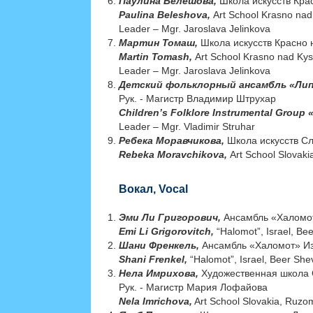
Паулина Белешова,
Школа искусств Крас
Paulina Beleshova,
Art School Krasno na
Leader – Mgr. Jaroslava Jelinkova
Мартин Томаш,
Школа искусств Красно н
Martin Tomash,
Art School Krasno nad Ky
Leader – Mgr. Jaroslava Jelinkova
Детский фольклорный ансамбль «Ли
Рук. - Магистр Владимир Штрухар
Children’s Folklore Instrumental Group 
Leader – Mgr. Vladimir Struhar
Ребека Моравчикова,
Школа искусств Сл
Rebeka Moravchikova,
Art School Slovak
Вокал, Vocal
Эми Ли Григорович,
Aнсамбль «Халомот
Emi Li Grigorovitch,
“Halomot”, Israel, Be
Шани Френкель,
Aнсамбль «Халомот» Из
Shani Frenkel,
“Halomot”, Israel, Beer Sh
Нела Имрихова,
Художественная школа 
Рук. - Магистр Мария Лофайова
Nela Imrichova,
Art School Slovakia, Ruzo