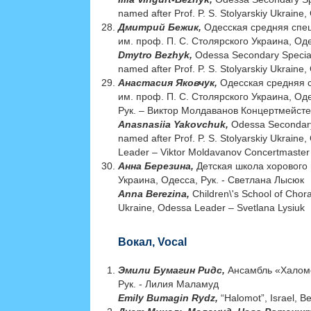
named after Prof. P. S. Stolyarskiy Ukrain
Дмитрий Бежик,
Одесская средняя спе
им. проф. П. С. Столярского Украина, Од
Dmytro Bezhyk,
Odessa Secondary Special
named after Prof. P. S. Stolyarskiy Ukrain
Анастасия Яковчук,
Одесская средняя 
им. проф. П. С. Столярского Украина, Од
Рук. – Виктор Молдаванов Концертмейст
Anasnasiia Yakovchuk,
Odessa Secondary
named after Prof. P. S. Stolyarskiy Ukraine
Leader – Viktor Moldаvanov Сoncertmaster
Анна Березина,
Детская школа хорового 
Украина, Одесса, Рук. - Светлана Лысюк
Anna Berezina,
Children\'s School of Chor
Ukraine, Odessa Leader – Svetlana Lysiuk
Вокал, Vocal
Эмили Бумагин Ридс,
Aнсамбль «Халомо
Рук. - Лилия Маламуд
Emily Bumagin Rydz,
“Halomot”, Israel, 