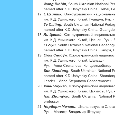
Wang Binbin,
South Ukrainian National Ped
named after K.D.Ushynsky China, Hebei, L
Е Цайтин,
Южноукраинский национальны
им. К.Д. Ушинского, Китай, Гуандун, Рук. 
Ye Caiting,
South Ukrainian National Pedag
named after K.D.Ushynsky China, Guangdon
Ли Цзиюй,
Южноукраинский национальны
им. К.Д. Ушинского, Китай, Цзянси, Рук. 
Li Ziyu,
South Ukrainian National Pedagogic
named after K.D.Ushynsky China, Jiangxi, 
Сунь Сяодун,
Южноукраинский националь
им. К.Д. Ушинского, Китай, Шаньдун
Рук. - Анна Степанова, Концертмейcтер 
Sun Xiaodong,
South Ukrainian National P
named after K.D.Ushynsky China, Shandon
Leader – Anna Stepanova Сoncertmaster – 
Хань Чжуняо,
Южноукраинский националь
им. К.Д. Ушинского, Китай, Цзямусы, Рук.
Han Zhongyao,
South Ukrainian National 
professor
Норберт Мочари,
Школа искусств Слова
Рук. - Магистр Владимир Штрухар