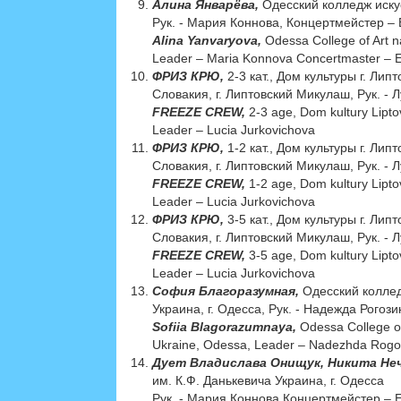
Алина Январёва,
Одесский колледж искус
Рук. - Мария Коннова, Концертмейстер –
Alina Yanvaryova,
Odessa College of Art 
Leader – Maria Konnova Concertmaster – 
ФРИЗ КРЮ,
2-3 кат., Дом культуры г. Ли
Словакия, г. Липтовский Микулаш, Рук. -
FREEZE CREW,
2-3 age, Dom kultury Lipto
Leader – Lucia Jurkovichova
ФРИЗ КРЮ,
1-2 кат., Дом культуры г. Ли
Словакия, г. Липтовский Микулаш, Рук. -
FREEZE CREW,
1-2 age, Dom kultury Lipto
Leader – Lucia Jurkovichova
ФРИЗ КРЮ,
3-5 кат., Дом культуры г. Ли
Словакия, г. Липтовский Микулаш, Рук. -
FREEZE CREW,
3-5 age, Dom kultury Lipto
Leader – Lucia Jurkovichova
София Благоразумная,
Одесский коллед
Украина, г. Одесса, Рук. - Надежда Рого
Sofiia Blagorazumnaya,
Odessa College of
Ukraine, Odessa, Leader – Nadezhda Rogo
Дует Владислава Онищук, Никита Не
им. К.Ф. Данькевича Украина, г. Одесса
Рук. - Мария Коннова Концертмейстер – 