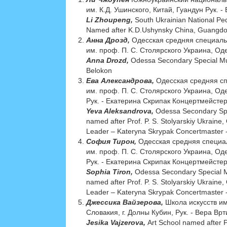
им. К.Д. Ушинского, Китай, Гуандун Рук. 
Li Zhoupeng,
South Ukrainian National Ped
Named after K.D.Ushynsky China, Guangdon
Анна Дрозд,
Одесская средняя специаль
им. проф. П. С. Столярского Украина, Оде
Anna Drozd,
Odessa Secondary Special Mus
Belokon
Ева Александрова,
Одесская средняя с
им. проф. П. С. Столярского Украина, Од
Рук. - Екатерина Скрипак Концертмейсте
Yeva Aleksandrova,
Odessa Secondary Spe
named after Prof. P. S. Stolyarskiy Ukraine
Leader – Kateryna Skrypak Сoncertmaster 
София Тирон,
Одесская средняя специа
им. проф. П. С. Столярского Украина, Од
Рук. - Екатерина Скрипак Концертмейсте
Sophia Tiron,
Odessa Secondary Special M
named after Prof. P. S. Stolyarskiy Ukraine
Leader – Kateryna Skrypak Сoncertmaster 
Джессика Вайзерова,
Школа искусств и
Cловакия, г. Долны Кубин, Рук. - Вера Вр
Jesika Vajzerova,
Art School named after 