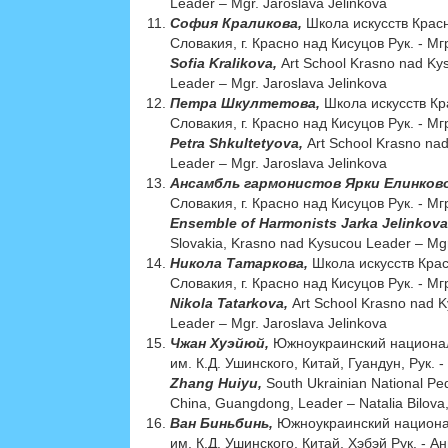
Leader – Mgr. Jaroslava Jelinkova
София Краликова,
Школа искусств Крас
Словакия, г. Красно над Кисуцов Рук. - М
Sofia Kralikova,
Art School Krasno nad Ky
Leader – Mgr. Jaroslava Jelinkova
Петра Шкултетова,
Школа искусств Кр
Словакия, г. Красно над Кисуцов Рук. - М
Petra Shkultetyova,
Art School Krasno na
Leader – Mgr. Jaroslava Jelinkova
Ансамбль гармонистов Ярки Елинков
Словакия, г. Красно над Кисуцов Рук. - М
Ensemble of Harmonists Jarka Jelinkova
Slovakia, Krasno nad Kysucou Leader – Mgr
Никола Татаркова,
Школа искусств Кра
Словакия, г. Красно над Кисуцов Рук. - М
Nikola Tatarkova,
Art School Krasno nad 
Leader – Mgr. Jaroslava Jelinkova
Чжан Хуэйюй,
Южноукраинский национал
им. К.Д. Ушинского, Китай, Гуандун, Рук. 
Zhang Huiyu,
South Ukrainian National Pe
China, Guangdong, Leader – Natalia Bilova
Ван Биньбинь,
Южноукраинский национа
им. К.Д. Ушинского, Китай, Хэбэй Рук. -