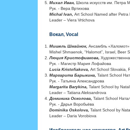
Mихал Иван,
Школа искусств им. Петра М
Рук. - Вера Вртихова
Michal Ivan,
Art School Named after Petra
Leader – Viera Vrtichova
Вокал, Vocal
Мишель Шмайнок,
Aнсамбль «Халомот» 
Mishel Shmaenok, “Halomot”, Israel, Beer 
Люция Кристофиакова,
Художественна
Рук. - Магистр Мария Лофайова
Lucia Kristofiakova,
Art School Slovakia,
Маргарита Барыкина,
Talant School На
Рук. - Татьяна Александрова
Margarita Barykina,
Talant School by Nata
Leader – Tatiana Aleksandrova
Доминика Осколова,
Talant School Ната
Рук. - Дарья Воробьёва
Dominika Oskolova,
Talant School by Nata
Leader – Daria Vorobiova