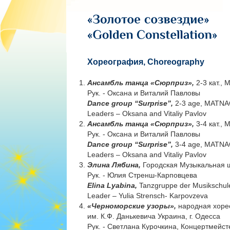
Хореография, Choreography
Ансамбль танца «Сюрприз»,
2-3 кат., 
Рук. - Оксана и Виталий Павловы
Dance group “Surprise”,
2-3 age, MATNAC
Leaders – Oksana and Vitaliy Pavlov
Ансамбль танца «Сюрприз»,
3-4 кат., 
Рук. - Оксана и Виталий Павловы
Dance group “Surprise”,
3-4 age, MATNAC
Leaders – Oksana and Vitaliy Pavlov
Элина Лябина,
Городская Музыкальная ш
Рук. - Юлия Стренш-Карповцева
Elina Lyabina,
Tanzgruppe der Musikschul
Leader – Yulia Strensch- Karpovzeva
«Черноморские узоры»,
народная хорео
им. К.Ф. Данькевича Украина, г. Одесса
Рук. - Светлана Курочкина, Концертмейст