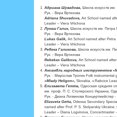
Адриана Шувадова,
Школа искусств им.
Рук. - Вера Вртихова
Adriana Shuvadova,
Art School named aft
Leader – Viera Vrtichova
Лукаш Галик,
Школа искусств им. Петра 
Рук. - Вера Вртихова
Lukas Galik,
Art School named after Petra
Leader – Viera Vrtichova
Ребека Галикова,
Школа искусств им. Пе
Рук. - Вера Вртихова
Rebekas Galikova,
Art School named after
Leader – Viera Vrtichova
Ансамбль народных инструментов «M
Рук. - Мирослав Тропек Folk instrumental 
«Mlady Heligon»,
Slovakia, v.Rabcice Lea
Елизавета Гетта,
Одесская средняя с
им. проф. П. С. Столярского Украина, Од
Рук. - Диана Логвинова Концертмейстер 
Elizaveta Getta,
Odessa Secondary Special
named after Prof. P. S. Stolyarskiy Ukraine
Leader – Diana Logvinova, Сoncertmaster 