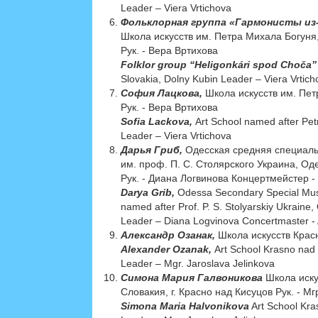
Leader – Viera Vrtichova
Фольклорная группа «Гармонисты из
Школа искусств им. Петра Михала Богуня,
Рук. - Вера Вртихова
Folklor group “Heligonkári spod Choča”
Slovakia, Dolny Kubin Leader – Viera Vrtich
София Лацкова,
Школа искусств им. Пет
Рук. - Вера Вртихова
Sofia Lackova,
Art School named after Pet
Leader – Viera Vrtichova
Дарья Гриб,
Одесская средняя специал
им. проф. П. С. Столярского Украина, Од
Рук. - Диана Логвинова Концертмейстер 
Darya Grib,
Odessa Secondary Special Mus
named after Prof. P. S. Stolyarskiy Ukraine
Leader – Diana Logvinova Сoncertmaster 
Александр Озанак,
Школа искусств Красн
Alexander Ozanak,
Art School Krasno nad
Leader – Mgr. Jaroslava Jelinkova
Симона Мария Галвоникова
Школа иску
Словакия, г. Красно над Кисуцов Рук. - М
Simona Maria Halvonikova
Art School Kra