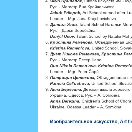
Якуб Прилепок,
Школа искусств им. Люд
Рук. - Магистр Яна Крайчовичова
Jakub Prilepok,
Art School named after Lu
Leader – Mgr. Jana Krajchovichova
Даниил Усов,
Talant School Натальи Моги
Рук. - Дарья Воробьёва
Danyil Usov,
Talant School by Natalia Mohy
Кристина Ременова,
Объединенная школ
Kristina Remen’ova,
United School, Slovak
Дуэт Никола Ременова, Кристина Рем
Рук. - Магистр Петер Чапо
Duo Nikola Remen’ova, Kristina Remen’
Leader – Mgr. Peter Čapó
Патриция Целюхова,
Объединенная шко
Patricia Cel’uchova,
United School Slovaki
Анна Березина,
Детская школа хорового 
Украина, Одесса, Рук. – А. Сомкина
Anna Berezina,
Children's School of Chora
Ukraine, Odessa Leader – A. Somkina
Изобразительное искусство, Art fi