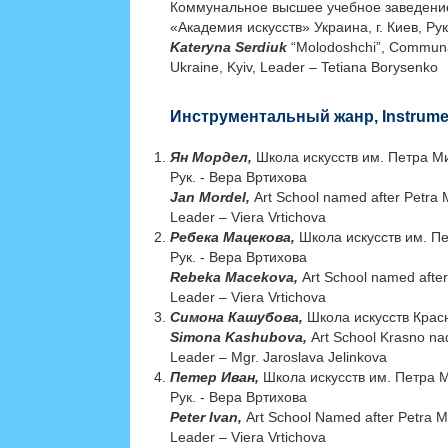
Коммунальное высшее учебное заведение
«Академия искусств» Украина, г. Киев, Ру
Kateryna Serdiuk
“Molodoshchi”, Communal
Ukraine, Kyiv, Leader – Tetiana Borysenko
Инструментальный жанр, Instrumen
Ян Мордел,
Школа искусств им. Петра Ми
Рук. - Вера Вртихова
Jan Mordel,
Art School named after Petra 
Leader – Viera Vrtichova
Ребека Мацекова,
Школа искусств им. П
Рук. - Вера Вртихова
Rebeka Macekova,
Art School named after
Leader – Viera Vrtichova
Симона Кашубова,
Школа искусств Красн
Simona Kashubova,
Art School Krasno na
Leader – Mgr. Jaroslava Jelinkova
Петер Иван,
Школа искусств им. Петра М
Рук. - Вера Вртихова
Peter Ivan,
Art School Named after Petra M
Leader – Viera Vrtichova