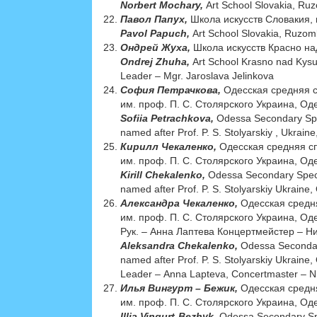
Norbert Mochary,
Art School Slovakia, Ru
Павол Папух,
Школа искусств Словакия, 
Pavol Papuch,
Art School Slovakia, Ruzo
Ондрей Жуха,
Школа искусств Красно над
Ondrej Zhuha,
Art School Krasno nad Kys
Leader – Mgr. Jaroslava Jelinkova
София Петрачкова,
Одесская средняя 
им. проф. П. С. Столярского Украина, Од
Sofiia Petrachkova,
Odessa Secondary Spe
named after Prof. P. S. Stolyarskiy , Ukrai
Кирилл Чекаленко,
Одесская средняя с
им. проф. П. С. Столярского Украина, Од
Kirill Chekalenko,
Odessa Secondary Speci
named after Prof. P. S. Stolyarskiy Ukrain
Александра Чекаленко,
Одесская средн
им. проф. П. С. Столярского Украина, Од
Рук. – Анна Лаптева Концертмейстер – 
Aleksandra Chekalenko,
Odessa Secondar
named after Prof. P. S. Stolyarskiy Ukraine
Leader – Аnna Lapteva, Сoncertmaster – N
Илья Вингурт – Бежик,
Одесская средн
им. проф. П. С. Столярского Украина, Од
Illia Vingurt-Bezhyk,
Odessa Secondary Sp