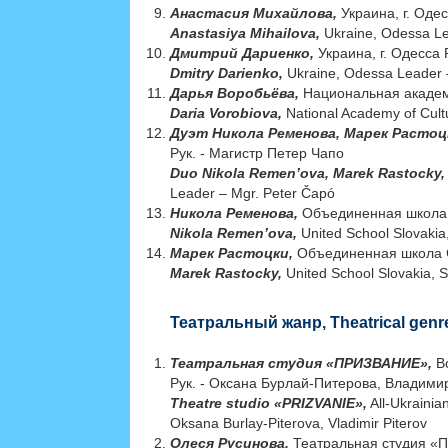
Анастасия Михайлова,
Украина, г. Оде
Anastasiya Mihailova,
Ukraine, Odessa Le
Дмитрий Дариенко,
Украина, г. Одесса
Dmitry Darienko,
Ukraine, Odessa Leader 
Дарья Воробьёва,
Национальная академи
Daria Vorobiova,
National Academy of Cultu
Дуэт Никола Ременова, Марек Растоц
Рук. - Магистр Петер Чапо
Duo Nikola Remen’ova, Marek Rastocky
Leader – Mgr. Peter Čapó
Никола Ременова,
Объединенная школа С
Nikola Remen’ova,
United School Slovakia
Марек Растоцки,
Объединенная школа Сл
Marek Rastocky,
United School Slovakia, S
Театральный жанр, Theatrical genr
Театральная студия «ПРИЗВАНИЕ»,
В
Рук. - Оксана Бурлай-Питерова, Владими
Theatre studio «PRIZVANIE»,
All-Ukrainian
Oksana Burlay-Piterova, Vladimir Piterov
Олеся Русинова,
Театральная студия «П