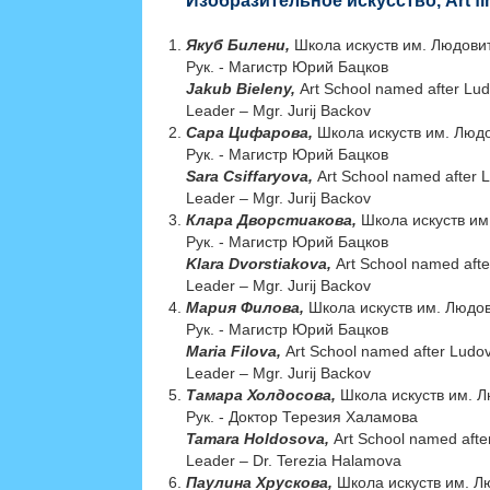
Изобразительное искусство, Art fi
Якуб Билени,
Школа искуств им. Людови
Рук. - Магистр Юрий Бацков
Jakub Bieleny,
Art School named after Lud
Leader – Mgr. Jurij Backov
Сара Цифарова,
Школа искуств им. Людо
Рук. - Магистр Юрий Бацков
Sara Csiffaryova,
Art School named after 
Leader – Mgr. Jurij Backov
Клара Дворстиакова,
Школа искуств им
Рук. - Магистр Юрий Бацков
Klara Dvorstiakova,
Art School named afte
Leader – Mgr. Jurij Backov
Мария Филова,
Школа искуств им. Людов
Рук. - Магистр Юрий Бацков
Maria Filova,
Art School named after Ludov
Leader – Mgr. Jurij Backov
Тамара Холдосова,
Школа искуств им. Л
Рук. - Доктор Терезия Халамова
Tamara Holdosova,
Art School named afte
Leader – Dr. Terezia Halamova
Паулина Хрускова,
Школа искуств им. Л