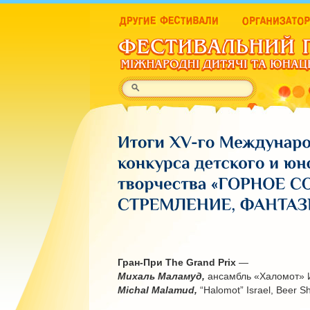
Гран-При The Grand Prix
—
Михаль Маламуд,
ансамбль «Халомот» И
Michal Malamud,
“Halomot” Israel, Beer S