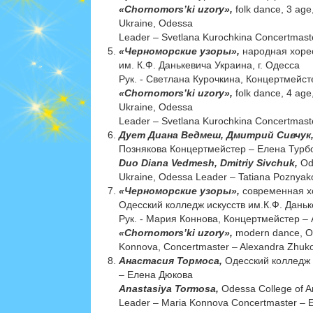
«Chornomors’ki uzory»,
folk dance, 3 age
Ukraine, Odessa
Leader – Svetlana Kurochkina Concertmast
«Черноморские узоры»,
народная хорео
им. К.Ф. Данькевича Украина, г. Одесса
Рук. - Светлана Курочкина, Концертмейст
«Chornomors’ki uzory»,
folk dance, 4 age
Ukraine, Odessa
Leader – Svetlana Kurochkina Concertmast
Дует Диана Ведмеш, Дмитрий Сивчук
Познякова Концертмейстер – Елена Турб
Duo Diana Vedmesh, Dmitriy Sivchuk,
Od
Ukraine, Odessa Leader – Tatiana Poznyak
«Черноморские узоры»,
современная х
Одесский колледж искусств им.К.Ф. Даньке
Рук. - Мария Коннова, Концертмейстер –
«Chornomors’ki uzory»,
modern dance, Od
Konnova, Concertmaster – Alexandra Zhuk
Анастасия Тормоса,
Одесский колледж и
– Елена Дюкова
Anastasiya Tormosa,
Odessa College of A
Leader – Maria Konnova Concertmaster – 