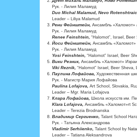
Дует Михаль Маламуд, Нэво Ротенш
Рук. - Лилия Маламуд
Duo Michal Malamud, Nevo Rotenshtrai
Leader – Liliya Malamud
Рени Фейнштейн,
Aнсамбль «Халомот» 
Рук. - Лилия Маламуд
Renee Feinshtein,
“Halomot”, Israel, Bee
Йоси Фейнштейн,
Aнсамбль «Халомот» 
Рук. - Лилия Маламуд
Yosi Feinshtein,
“Halomot” Israel, Beer S
Вики Резник,
Aнсамбль «Халомот» Израи
Viki Reznik,
“Halomot” Israel, Beer Sheva,
Паулина Лофайова,
Художественная шко
Рук. - Магистр Мария Лофайова
Paulina Lofajova,
Art School, Slovakia, R
Leader – Mgr. Maria Lofajova
Клара Лофайова,
Школа искусств им. Пе
Klara Lofajovа,
Aнсамбль «Халомот»rt Sch
Leader – Terezia Brodnanska
Владимир Сергиенко,
Talant School Нат
Рук. - Татьяна Александрова
Vladimir Serhiienko,
Talant School by Nata
Leader – Tatiana Aleksandrova