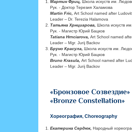
Мартин Фриц,
Школа искуств им. Людов
Рук. - Доктор Терезия Халамова
Martin Fric,
Art School named after Ludovi
Leader – Dr. Terezia Halamova
Татьяна Хрнциарова,
Школа искуств им
Рук. - Магистр Юрий Бацков
Tatiana Hrnciarova,
Art School named afte
Leader – Mgr. Jurij Backov
Бруно Красула,
Школа искуств им. Людо
Рук. - Магистр Юрий Бацков
Bruno Krasula,
Art School named after Lud
Leader – Mgr. Jurij Backov
Хореография, Choreography
Екатерина Сердюк,
Народный хореогра