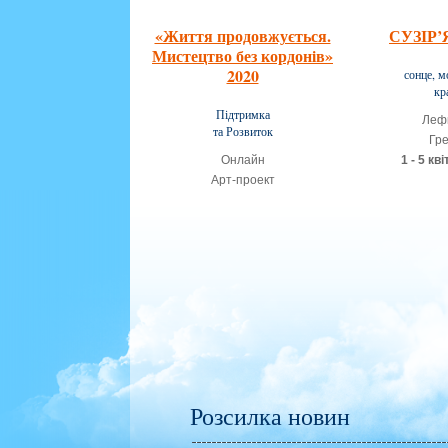
«Життя продовжується.
СУЗІР’
Мистецтво без кордонiв»
2020
сонце, м
кр
Підтримка
Леф
та Розвиток
Гре
Онлайн
1 - 5 кв
Арт-проект
11 - 14 жовтня 2020 року
Розсилка новин